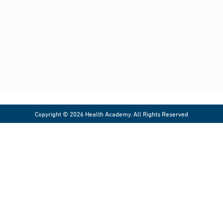
شروط الاستخدام
شروط الخدمة وسياسة الخصوصية
حقوق الملكية الفكرية
بروتوكول وسياسة النزاهة الأكاديمية
معادلة حضور الأنشطة التعليمية الافتراضية
سياسة حقوق النشر
Copyright © 2026 Health Academy. All Rights Reserved