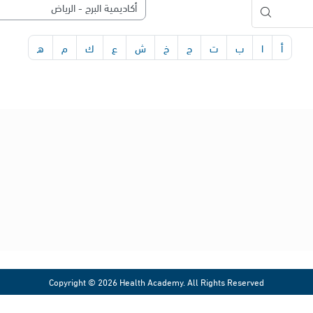
أ
ا
ب
ت
ج
خ
ش
ع
ك
م
ه
شروط الاستخدام
شروط الخدمة وسياسة الخصوصية
حقوق الملكية الفكرية
بروتوكول وسياسة النزاهة الأكاديمية
معادلة حضور الأنشطة التعليمية الافتراضية
سياسة حقوق النشر
Copyright © 2026 Health Academy. All Rights Reserved