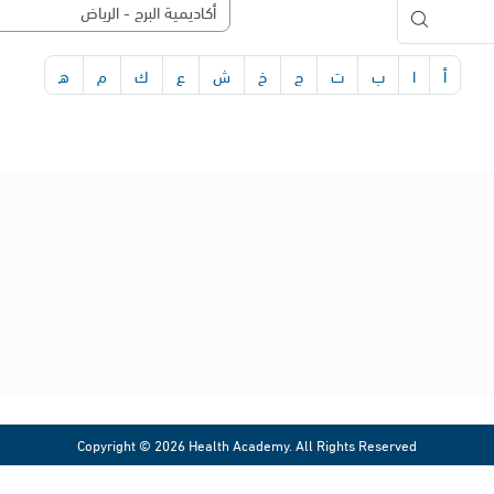
أ
ا
ب
ت
ج
خ
ش
ع
ك
م
ه
شروط الاستخدام
شروط الخدمة وسياسة الخصوصية
حقوق الملكية الفكرية
بروتوكول وسياسة النزاهة الأكاديمية
معادلة حضور الأنشطة التعليمية الافتراضية
سياسة حقوق النشر
Copyright © 2026 Health Academy. All Rights Reserved