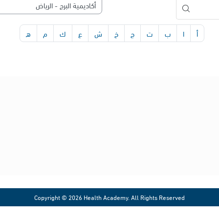
أ
ا
ب
ت
ج
خ
ش
ع
ك
م
ه
شروط الاستخدام
شروط الخدمة وسياسة الخصوصية
حقوق الملكية الفكرية
بروتوكول وسياسة النزاهة الأكاديمية
معادلة حضور الأنشطة التعليمية الافتراضية
سياسة حقوق النشر
Copyright © 2026 Health Academy. All Rights Reserved