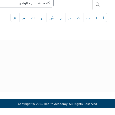
أ
ا
ب
ت
ج
خ
ش
ع
ك
م
ه
شروط الاستخدام
شروط الخدمة وسياسة الخصوصية
حقوق الملكية الفكرية
بروتوكول وسياسة النزاهة الأكاديمية
معادلة حضور الأنشطة التعليمية الافتراضية
سياسة حقوق النشر
Copyright © 2026 Health Academy. All Rights Reserved